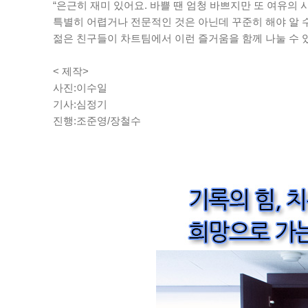
“은근히 재미 있어요. 바쁠 땐 엄청 바쁘지만 또 여유의
특별히 어렵거나 전문적인 것은 아닌데 꾸준히 해야 알 
젊은 친구들이 차트팀에서 이런 즐거움을 함께 나눌 수 
< 제작>
사진:이수일
기사:심정기
진행:조준영/장철수