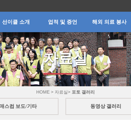
선이클 소개
업적 및 증언
해외 의료 봉사
자료실
HOME > 자료실>
포토 갤러리
매스컴 보도/기타
동영상 갤러리