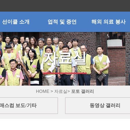
선이클 소개
업적 및 증언
해외 의료 봉사
자료실
HOME > 자료실>
포토 갤러리
매스컴 보도/기타
동영상 갤러리